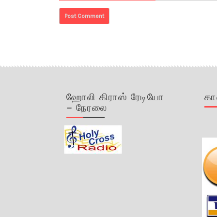
ஹோலி கிராஸ் ரேடியோ
கா
– நேரலை