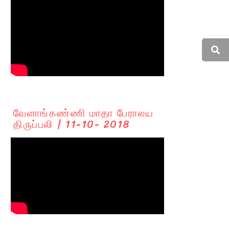
வேளாங்கண்ணி மாதா பேராலய
திருப்பலி | 11-10- 2018