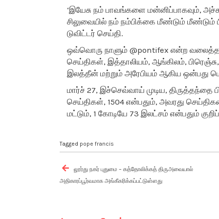
‘இயேசு நம் பாவங்களை மன்னிப்பாகவும், அச்
சிலுவையில் நம் நம்பிக்கை மீண்டும் மீண்டும்
டுவிட்டர் செய்தி.
ஒவ்வொரு நாளும் @pontifex என்ற வலைத்தள 
செய்திகள், இத்தாலியம், ஆங்கிலம், பிரெஞ்சு,
இலத்தீன் மற்றும் அரேபியம் ஆகிய ஒன்பது
மார்ச் 27, இச்செவ்வாய் முடிய, திருத்தந்தை 
செய்திகள், 1504 என்பதும், அவரது செய்த
மட்டும், 1 கோடியே 73 இலட்சம் என்பதும் குறி
Tagged
pope francis
Post
navigation
லூர்து நகர் புதுமை – கத்தோலிக்கத் திருஅவையால்
அதிகாரப்பூர்வமாக அங்கீகரிக்கப்பட்டுள்ளது